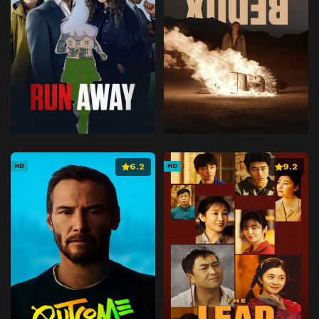
6.2
9.2
HD
HD